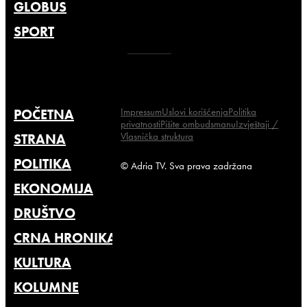
GLOBUS
SPORT
Impressum
Uslovi korišćenja
Politika
POČETNA
privatnosti
Pišite ombudsmanu
Izvještaji /
Vlasnička struktura
STRANA
POLITIKA
© Adria TV. Sva prava zadržana
EKONOMIJA
DRUŠTVO
CRNA HRONIKA
KULTURA
KOLUMNE