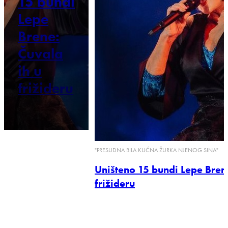
15 bundi
Lepe
Brene:
Čuvala
ih u
frižideru
"PRESUDNA BILA KUĆNA ŽURKA NJENOG SINA"
Uništeno 15 bundi Lepe Brene
frižideru