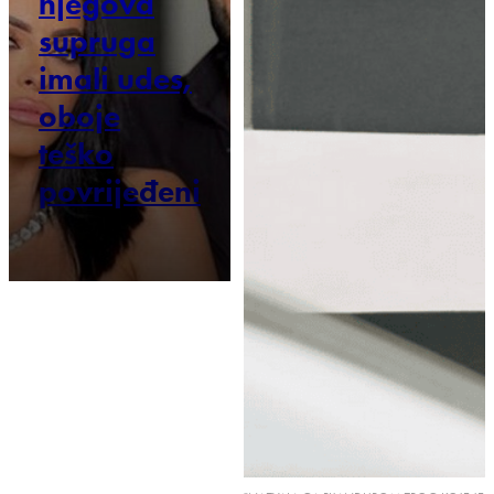
njegova
supruga
imali udes,
oboje
teško
povrijeđeni