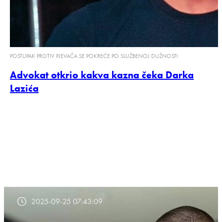
POSTUPAK PROTIV PJEVAČA SE POKREĆE PO SLUŽBENOJ DUŽNOSTI
Advokat otkrio kakva kazna čeka Darka
Lazića
2025-09-25 07:43:09