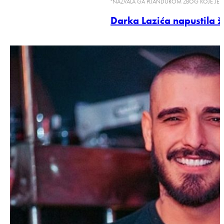
"NAZVALA GA PIJANDUROM ZBOG KOJE JE
Darka Lazića napustila 