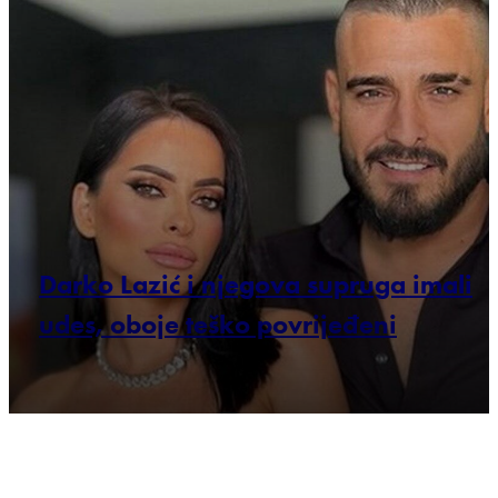
Darko Lazić i njegova supruga imali
udes, oboje teško povrijeđeni