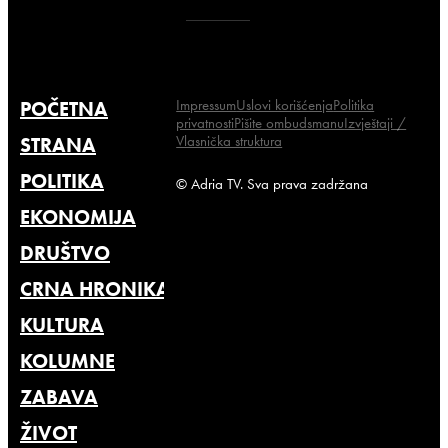
Impressum
Uslovi korišćenja
Politika
POČETNA
privatnosti
Pišite ombudsmanu
Izvještaji /
Vlasnička struktura
STRANA
POLITIKA
© Adria TV. Sva prava zadržana
EKONOMIJA
DRUŠTVO
CRNA HRONIKA
KULTURA
KOLUMNE
ZABAVA
ŽIVOT