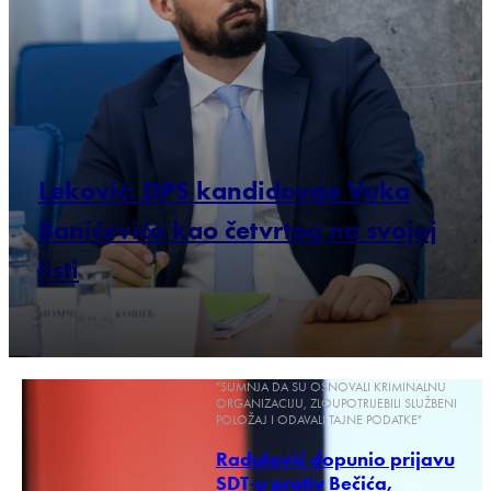
Leković: DPS kandidovao Vuka
Banićevića kao četvrtog na svojoj
listi
"SUMNJA DA SU OSNOVALI KRIMINALNU
ORGANIZACIJU, ZLOUPOTRIJEBILI SLUŽBENI
POLOŽAJ I ODAVALI TAJNE PODATKE"
Radulović dopunio prijavu
SDT-u protiv Bečića,