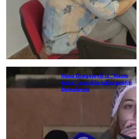
Itana Dragojević iz “Kamo
śutra“ povukla tužbu protiv
Demokrata