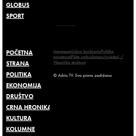
GLOBUS
SPORT
Impressum
Uslovi korišćenja
Politika
POČETNA
privatnosti
Pišite ombudsmanu
Izvještaji /
Vlasnička struktura
STRANA
POLITIKA
© Adria TV. Sva prava zadržana
EKONOMIJA
DRUŠTVO
CRNA HRONIKA
KULTURA
KOLUMNE