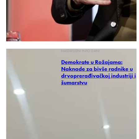
NASTAVLJENI INFO DANI
Demokrate u Rožajama:
Naknade za bivše radnike u
drvoprerađivačkoj industriji i
šumarstvu