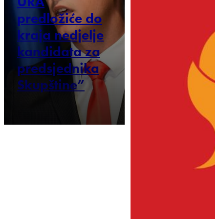
URA
predložiće do
kraja nedjelje
kandidata za
predsjednika
Skupštine”