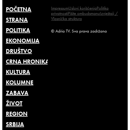
Impressum
Uslovi korišćenja
Politika
POČETNA
privatnosti
Pišite ombudsmanu
Izvještaji /
Vlasnička struktura
STRANA
POLITIKA
© Adria TV. Sva prava zadržana
EKONOMIJA
DRUŠTVO
CRNA HRONIKA
KULTURA
KOLUMNE
ZABAVA
ŽIVOT
REGION
SRBIJA