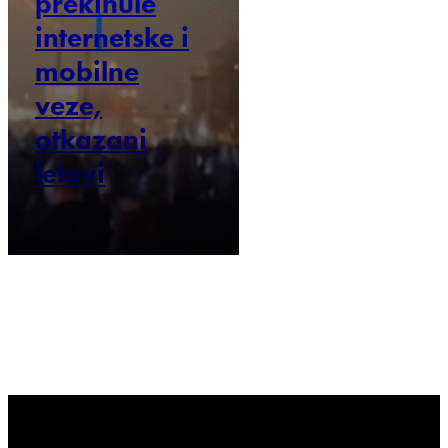
prekinule
internetske i
mobilne
veze,
otkazani
letovi