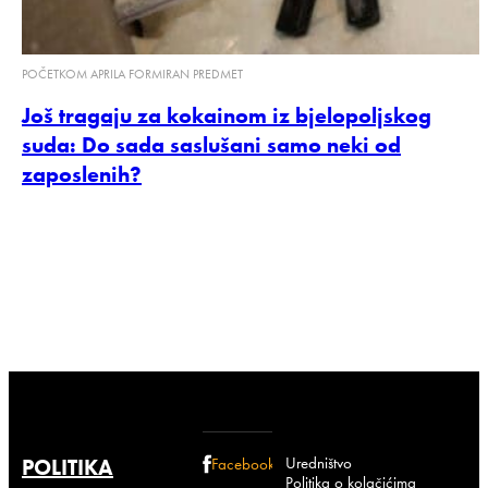
POČETKOM APRILA FORMIRAN PREDMET
Još tragaju za kokainom iz bjelopoljskog
suda: Do sada saslušani samo neki od
zaposlenih?
Uredništvo
POLITIKA
Facebook
Politika o kolačićima