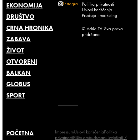
Instagram
Politika privatnosti
EKONOMIJA
Uslovi korišćenja
Prodaja i marketing
DRUŠTVO
CRNA HRONIKA
© Adria TV. Sva prava
pridržana
ZABAVA
ŽIVOT
OTVORENI
BALKAN
GLOBUS
SPORT
Impressum
Uslovi korišćenja
Politika
POČETNA
privatnosti
Pišite ombudsmanu
Izvještaji /