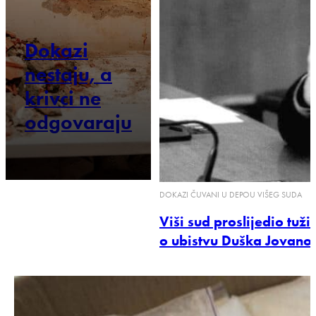
Dokazi
nestaju, a
krivci ne
odgovaraju
DOKAZI ČUVANI U DEPOU VIŠEG SUDA
Viši sud proslijedio tuži
o ubistvu Duška Jovano