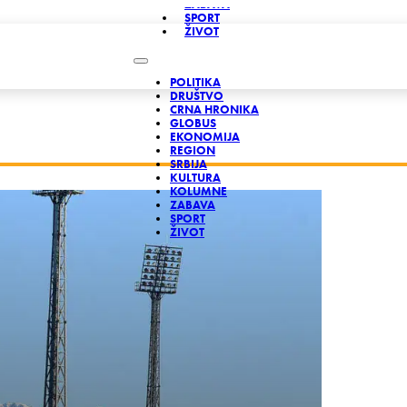
ZABAVA
SPORT
ŽIVOT
POLITIKA
DRUŠTVO
CRNA HRONIKA
GLOBUS
EKONOMIJA
REGION
SRBIJA
KULTURA
KOLUMNE
ZABAVA
SPORT
ŽIVOT