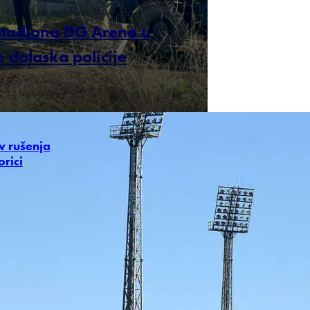
stadiona DG Arena u
e dolaska policije
v rušenja
orici