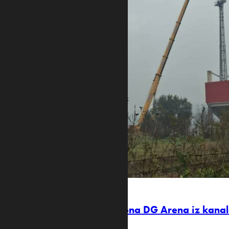
sa DG Arene
ALEKSANDAR DRAGIĆEVIĆ EKOLOŠKI AKTIVISTA
Uklanjaju reflektore stadiona DG Arena iz kana