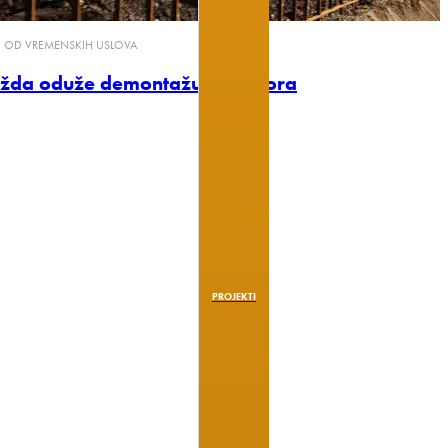
SI OD VREMENSKIH USLOVA
žda oduže demontažu reflektora
PROJEKTI