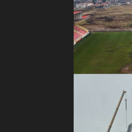
NASTAVLJAJU SA PROKOPAVANJEM KANALA MAREZE
FOTO – Razmontiran sporni reflektor