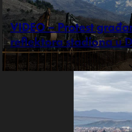
VIDEO – Protest građan
reflektora stadiona u D