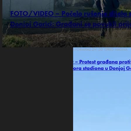
FOTO/VIDEO – Počelo rušenje dijela 
Donjoj Gorici: Građani se povukli prij
OKUPLJENI FORMIRALI ŽIVI ZID ISPRED MAŠINA
VIDEO – Protest građana proti
reflektora stadiona u Donjoj G