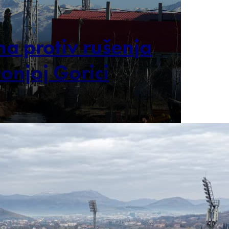
a protiv rušenja
onjoj Gorici