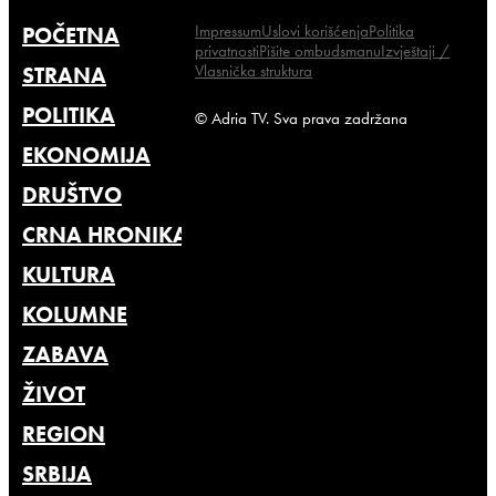
Impressum
Uslovi korišćenja
Politika
POČETNA
privatnosti
Pišite ombudsmanu
Izvještaji /
Vlasnička struktura
STRANA
POLITIKA
© Adria TV. Sva prava zadržana
EKONOMIJA
DRUŠTVO
CRNA HRONIKA
KULTURA
KOLUMNE
ZABAVA
ŽIVOT
REGION
SRBIJA