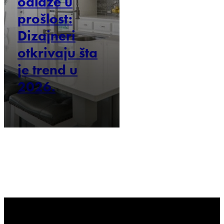
odlaze u
prošlost:
Dizajneri
otkrivaju šta
je trend u
2026.