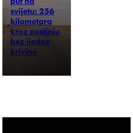
put na
svijetu: 256
kilometara
kroz pustinju
bez ijedne
krivine