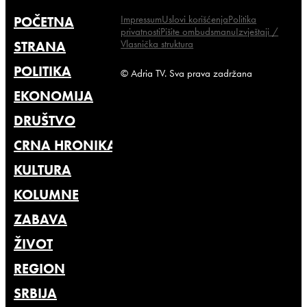
Impressum
Uslovi korišćenja
Politika
POČETNA
privatnosti
Pišite ombudsmanu
Izvještaji /
Vlasnička struktura
STRANA
POLITIKA
© Adria TV. Sva prava zadržana
EKONOMIJA
DRUŠTVO
CRNA HRONIKA
KULTURA
KOLUMNE
ZABAVA
ŽIVOT
REGION
SRBIJA