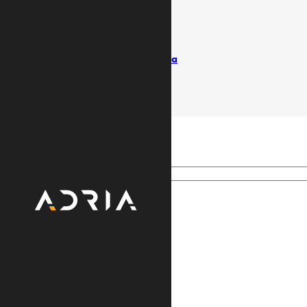
Uslovi koriščenja
Politika privatnosti
Pišite ombudsmanu
Izvještaji / Vlasnička struktura
© Adria TV. Sva prava pridržana
Search