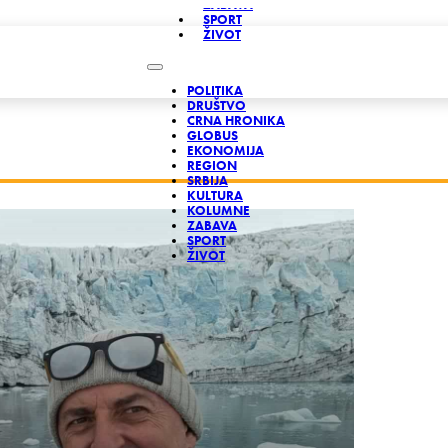
ZABAVA
SPORT
ŽIVOT
POLITIKA
DRUŠTVO
CRNA HRONIKA
GLOBUS
EKONOMIJA
REGION
SRBIJA
KULTURA
KOLUMNE
ZABAVA
SPORT
ŽIVOT