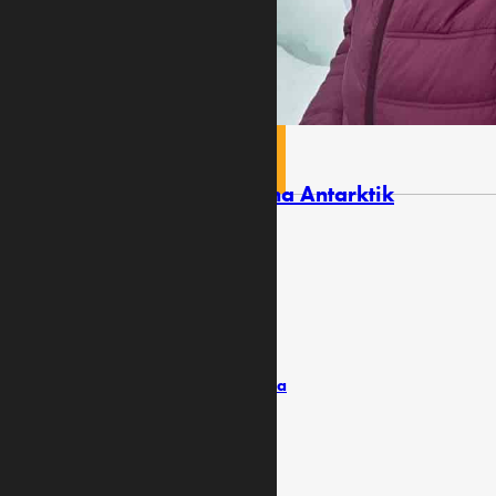
PRATITE NAS
U OKVIRU MEĐUNARODNE EKSPEDICIJE
Crnogorski naučnici stigli na Antarktik
Impressum
Uslovi koriščenja
Politika privatnosti
Pišite ombudsmanu
Izvještaji / Vlasnička struktura
Impressum