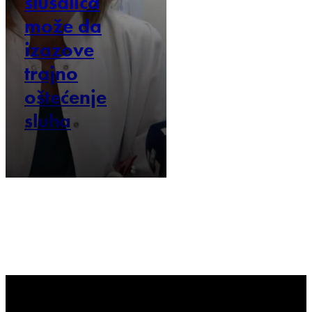
slušalica
može da
izazove
trajno
oštećenje
sluha