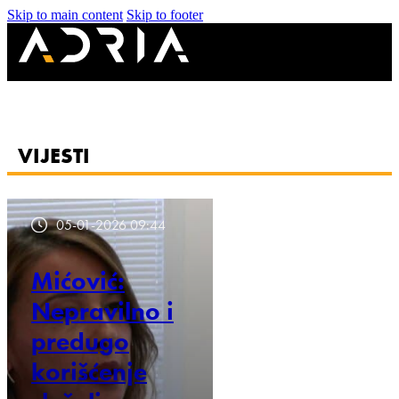
Skip to main content
Skip to footer
VIJESTI
05-01-2026 09:44
Mićović:
Nepravilno i
predugo
korišćenje