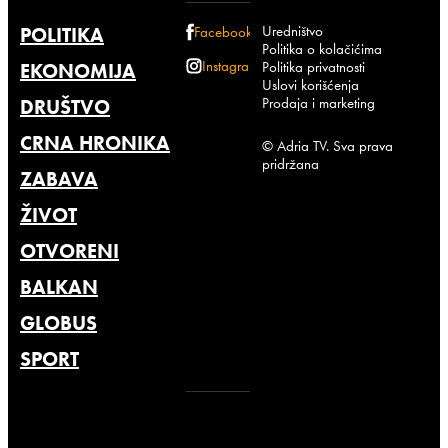
Uredništvo
POLITIKA
Facebook
Politika o kolačićima
Instagram
Politika privatnosti
EKONOMIJA
Uslovi korišćenja
Prodaja i marketing
DRUŠTVO
CRNA HRONIKA
© Adria TV. Sva prava
pridržana
ZABAVA
ŽIVOT
OTVORENI
BALKAN
GLOBUS
SPORT