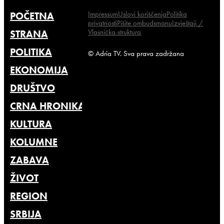
Impressum
Uslovi korišćenja
Politika
POČETNA
privatnosti
Pišite ombudsmanu
Izvještaji /
Vlasnička struktura
STRANA
POLITIKA
© Adria TV. Sva prava zadržana
EKONOMIJA
DRUŠTVO
CRNA HRONIKA
KULTURA
KOLUMNE
ZABAVA
ŽIVOT
REGION
SRBIJA