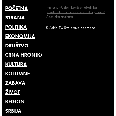
Impressum
Uslovi korišćenja
Politika
POČETNA
privatnosti
Pišite ombudsmanu
Izvještaji /
Vlasnička struktura
STRANA
POLITIKA
© Adria TV. Sva prava zadržana
EKONOMIJA
DRUŠTVO
CRNA HRONIKA
KULTURA
KOLUMNE
ZABAVA
ŽIVOT
REGION
SRBIJA