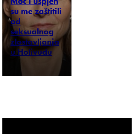
Moć i uspjeh
su me zaštitili
od
seksualnog
zlostavljanja
u Holivudu