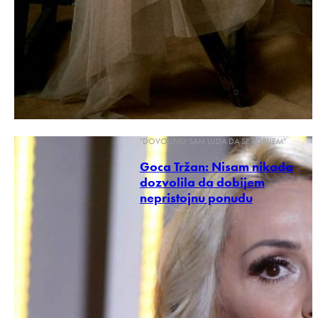
"DOVOLJNO SAM LUDA DA SE POBIJEM"
Goca Tržan: Nisam nikada
dozvolila da dobijem
nepristojnu ponudu