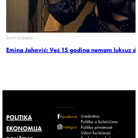
ŽIVOT POZNATIH
Emina Jahović: Već 15 godina nemam luksuz 
Uredništvo
POLITIKA
Facebook
Politika o kolačićima
Instagram
Politika privatnosti
EKONOMIJA
Uslovi korišćenja