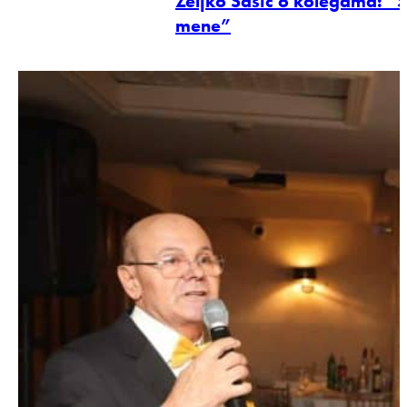
Željko Šašić o kolegama: “S
mene”