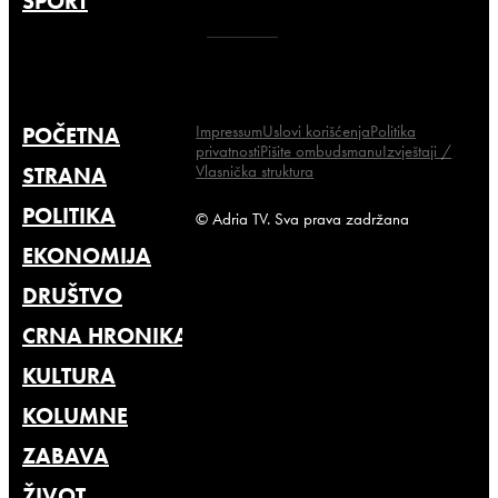
SPORT
Impressum
Uslovi korišćenja
Politika
POČETNA
privatnosti
Pišite ombudsmanu
Izvještaji /
Vlasnička struktura
STRANA
POLITIKA
© Adria TV. Sva prava zadržana
EKONOMIJA
DRUŠTVO
CRNA HRONIKA
KULTURA
KOLUMNE
ZABAVA
ŽIVOT