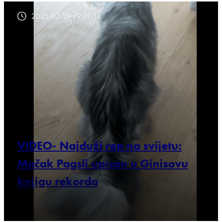
2025-03-29 19:21:14
VIDEO- Najduži rep na svijetu:
Mačak Pagsli upisan u Ginisovu
knjigu rekorda