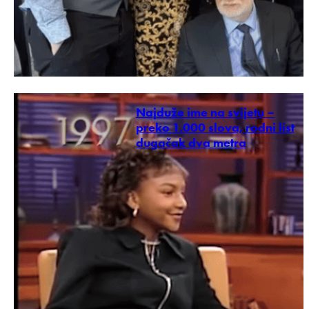
Najduže ime na svijetu –
preko 1.000 slova, rodni list
dugačak dva metra