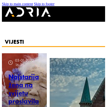
Skip to main content
Skip to footer
VIJESTI
03-01-2022
16:36
Najstarija
žena na
svijetu
proslavila