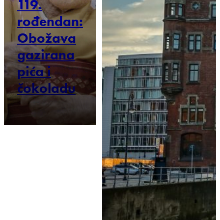
119.
rođendan:
Obožava
gazirana
pića i
čokoladu