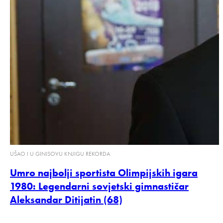
UŠAO I U GINISOVU KNJIGU REKORDA
Umro najbolji sportista Olimpijskih igara
1980: Legendarni sovjetski gimnastičar
Aleksandar Ditijatin (68)