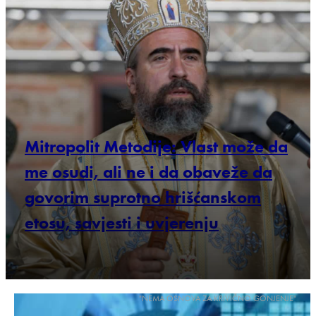
Mitropolit Metodije: Vlast može da
me osudi, ali ne i da obaveže da
govorim suprotno hrišćanskom
etosu, savjesti i uvjerenju
"NEMA OSNOVA ZA KRIVIČNO GONJENJE"