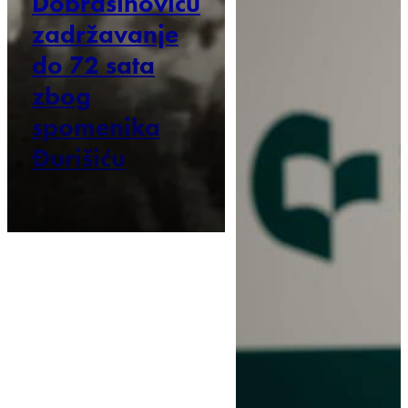
Dobrašinoviću
zadržavanje
do 72 sata
zbog
spomenika
Đurišiću