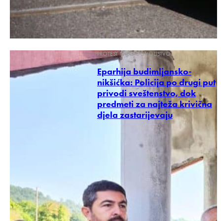
PROTEST I NEZADOVOLJSTVO
Eparhija budimljansko-
nikšićka: Policija po drugi put
privodi sveštenstvo, dok
predmeti za najteža krivična
djela zastarijevaju