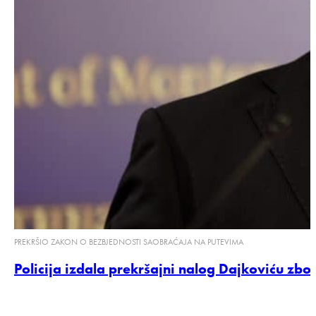
PREKRŠIO ZAKON O BEZBJEDNOSTI SAOBRAĆAJA NA PUTEVIMA
Policija izdala prekršajni nalog Dajkoviću zb