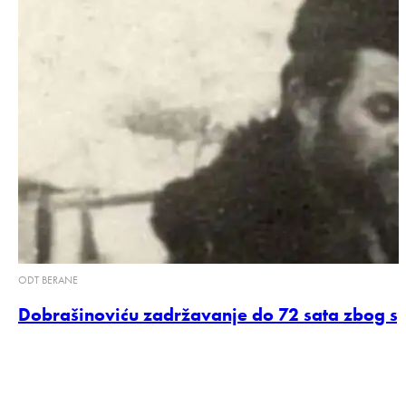
ODT BERANE
Dobrašinoviću zadržavanje do 72 sata zbog s