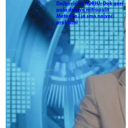
Dajković za ADRIU: Dok gori
pola države mitropolit
Metodije i ja smo najveći
problemi