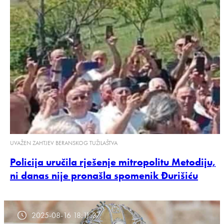
UVAŽEN ZAHTJEV BERANSKOG TUŽILAŠTVA
Policija uručila rješenje mitropolitu Metodiju,
ni danas nije pronašla spomenik Đurišiću
2025-08-16 18:11:37