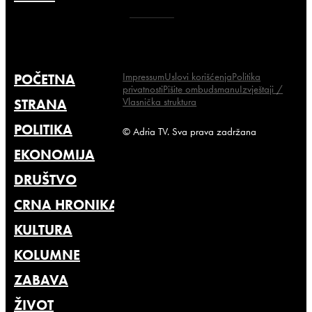
Impressum
Uslovi korišćenja
Politika
POČETNA
privatnosti
Pišite ombudsmanu
Izvještaji /
Vlasnička struktura
STRANA
POLITIKA
© Adria TV. Sva prava zadržana
EKONOMIJA
DRUŠTVO
CRNA HRONIKA
KULTURA
KOLUMNE
ZABAVA
ŽIVOT