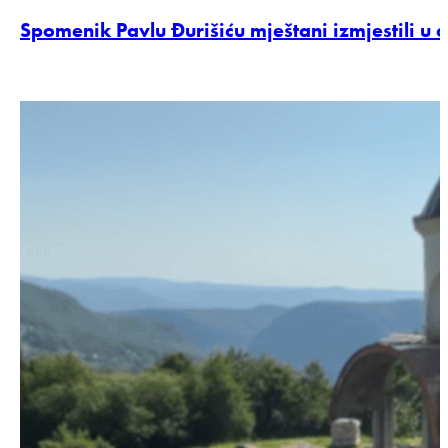
Spomenik Pavlu Đurišiću mještani izmjestili u c