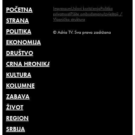
Impressum
Uslovi korišćenja
Politika
POČETNA
privatnosti
Pišite ombudsmanu
Izvještaji /
Vlasnička struktura
STRANA
POLITIKA
© Adria TV. Sva prava zadržana
EKONOMIJA
DRUŠTVO
CRNA HRONIKA
KULTURA
KOLUMNE
ZABAVA
ŽIVOT
REGION
SRBIJA