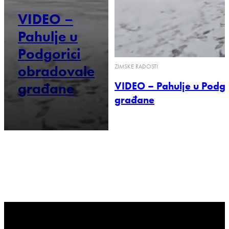
VIDEO –
Pahulje u
Podgorici
obradovale
ZIMSKE RADOSTI
VIDEO – Pahulje u Podgo
građane
građane