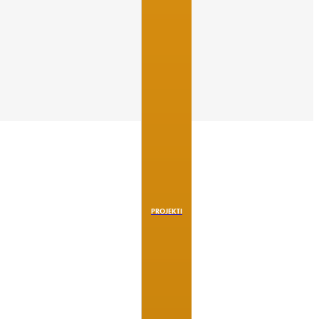
PROJEKTI