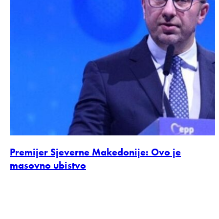
Premijer Sjeverne Makedonije: Ovo je
masovno ubistvo