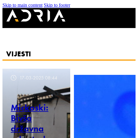
Skip to main content
Skip to footer
VIJESTI
17-03-2025 08:44
Mickoski:
Bivša
državna