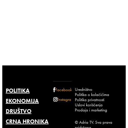
Uredništvo
POLITIKA
Facebook
Politika o kolačićima
Instagram
Politika privatnosti
EKONOMIJA
Uslovi korišćenja
Prodaja i marketing
DRUŠTVO
CRNA HRONIKA
© Adria TV. Sva prava
pridržana