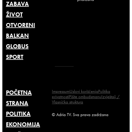
ZABAVA
ŽIVOT
OTVORENI
BALKAN
GLOBUS
SPORT
Impressum
Uslovi korišćenja
Politika
POČETNA
privatnosti
Pišite ombudsmanu
Izvještaji /
Vlasnička struktura
STRANA
POLITIKA
© Adria TV. Sva prava zadržana
EKONOMIJA