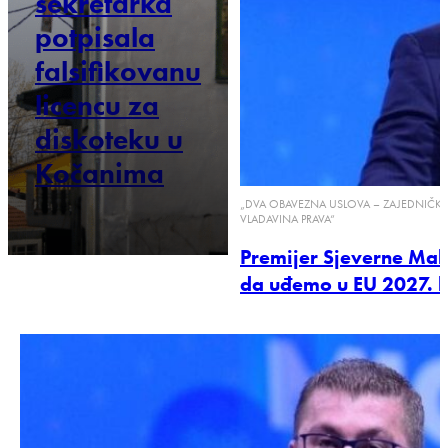
sekretarka
potpisala
falsifikovanu
licencu za
diskoteku u
Kočanima
„DVA OBAVEZNA USLOVA – ZAJEDNIČKA 
VLADAVINA PRAVA“
Premijer Sjeverne Make
da uđemo u EU 2027. b