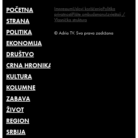
Impressum
Uslovi korišćenja
Politika
POČETNA
privatnosti
Pišite ombudsmanu
Izvještaji /
Vlasnička struktura
STRANA
POLITIKA
© Adria TV. Sva prava zadržana
EKONOMIJA
DRUŠTVO
CRNA HRONIKA
KULTURA
KOLUMNE
ZABAVA
ŽIVOT
REGION
SRBIJA