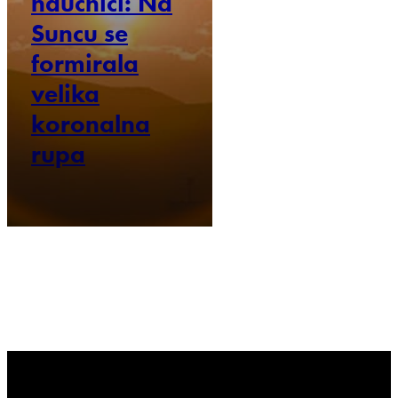
naučnici: Na
Suncu se
formirala
velika
koronalna
rupa