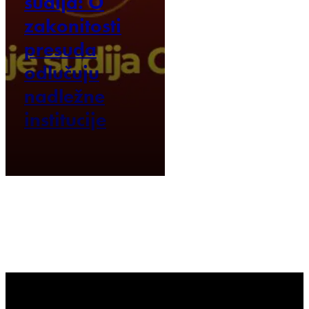
sudija: O
zakonitosti
presuda
odlučuju
nadležne
institucije