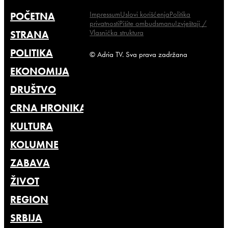
Impressum
Uslovi korišćenja
Politika
POČETNA
privatnosti
Pišite ombudsmanu
Izvještaji /
Vlasnička struktura
STRANA
POLITIKA
© Adria TV. Sva prava zadržana
EKONOMIJA
DRUŠTVO
CRNA HRONIKA
KULTURA
KOLUMNE
ZABAVA
ŽIVOT
REGION
SRBIJA