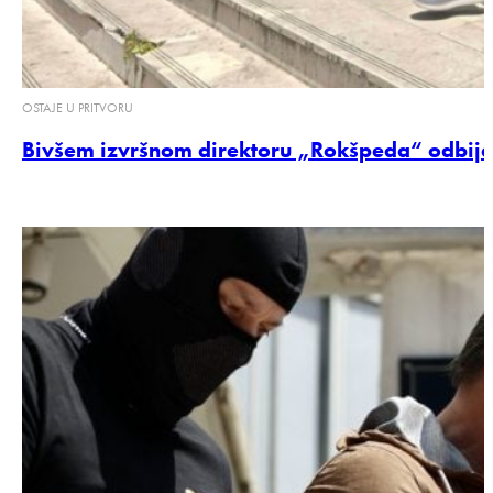
OSTAJE U PRITVORU
Bivšem izvršnom direktoru „Rokšpeda“ odbij