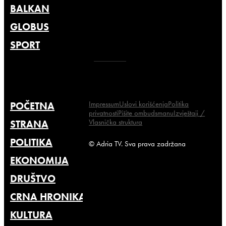
BALKAN
GLOBUS
SPORT
Impressum
Uslovi korišćenja
Politika
POČETNA
privatnosti
Pišite ombudsmanu
Izvještaji /
Vlasnička struktura
STRANA
POLITIKA
© Adria TV. Sva prava zadržana
EKONOMIJA
DRUŠTVO
CRNA HRONIKA
KULTURA