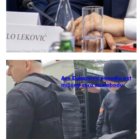
PRIJEDLOG BIZNISMENA I BRATA NEKADAŠNJEG
ŠEFA DRŽAVE
Aco Đukanović ponudio pet
miliona eura za slobodu