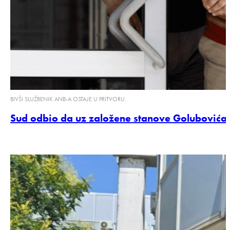
BIVŠI SLUŽBENIK ANB-A OSTAJE U PRITVORU
Sud odbio da uz založene stanove Golubovića 