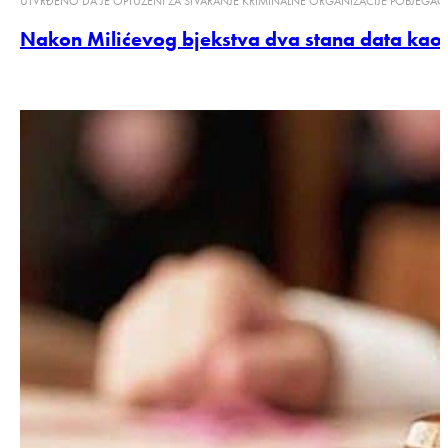
UTVRĐENO DA JE OPTUŽENI ZA STVARANJE KRIMINALNE ORGANIZACIJE POBJEGAO
Nakon Milićevog bjekstva dva stana data kao