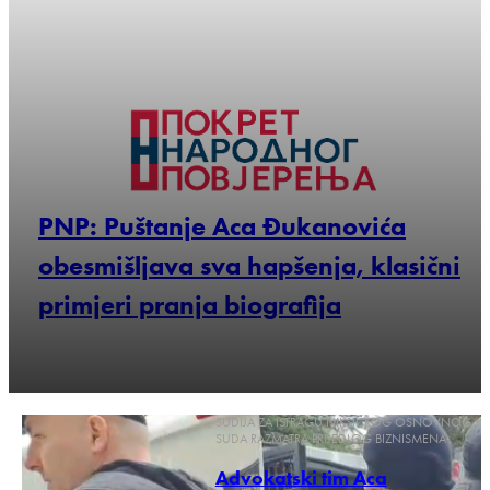
PNP: Puštanje Aca Đukanovića
obesmišljava sva hapšenja, klasični
primjeri pranja biografija
SUDIJA ZA ISTRAGU NIKŠIĆKOG OSNOVNOG
SUDA RAZMATRA PRIJEDLOG BIZNISMENA
Advokatski tim Aca