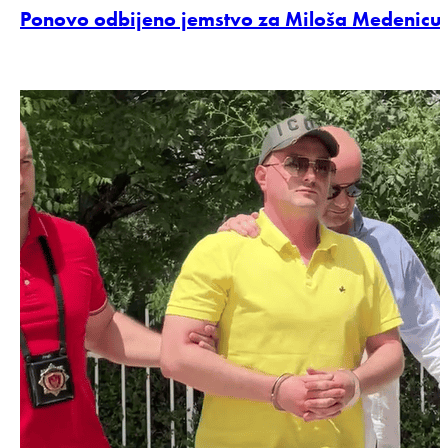
Ponovo odbijeno jemstvo za Miloša Medenicu