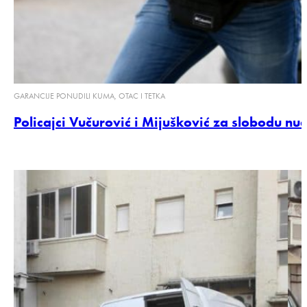
GARANCIJE PONUDILI KUMA, OTAC I TETKA
Policajci Vučurović i Mijušković za slobodu n