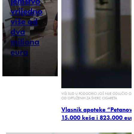
jemstvo
vrijedno
više od
dva
miliona
eura
VIŠI SUD U PODGORICI JOŠ NIJE ODLUČIO 
OD OPTUŽENIH ZA ŠVERC CIGARETA
Vlasnik apoteke “Petanovi
15.000 keša i 823.000 eu