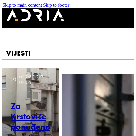
Skip to main content
Skip to footer
VIJESTI
07-02-2022
09:05
Za
Krstoviće
ponuđeno