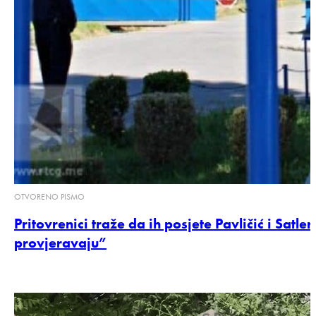
OTVORENO PISMO
Pritovrenici traže da ih posjete Pavličić i Satler
provjeravaju”