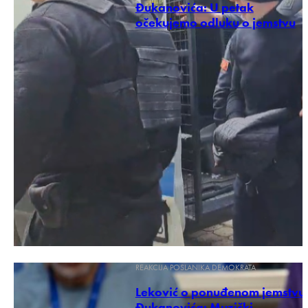
Đukanovića: U petak
očekujemo odluku o jemstvu
REAKCIJA POSLANIKA DEMOKRATA
Leković o ponuđenom jemstvu
Đukanovića: Muzički