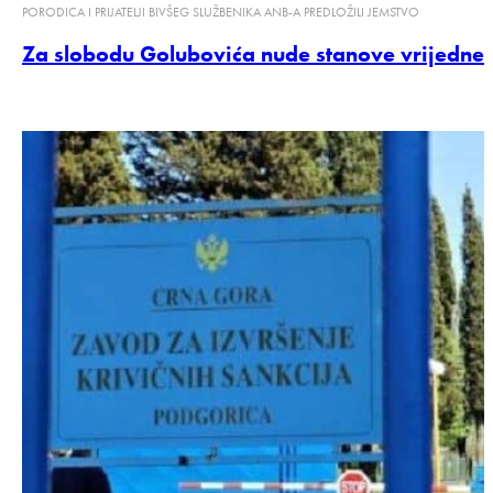
PORODICA I PRIJATELJI BIVŠEG SLUŽBENIKA ANB-A PREDLOŽILI JEMSTVO
Za slobodu Golubovića nude stanove vrijedne 