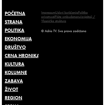
Impressum
Uslovi korišćenja
Politika
POČETNA
privatnosti
Pišite ombudsmanu
Izvještaji /
Vlasnička struktura
STRANA
POLITIKA
© Adria TV. Sva prava zadržana
EKONOMIJA
DRUŠTVO
CRNA HRONIKA
KULTURA
KOLUMNE
ZABAVA
ŽIVOT
REGION