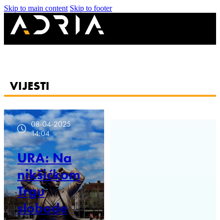
Skip to main content
Skip to footer
VIJESTI
08-04-2025
14:04
URA: Na
nikšićkom
Trgu
slobode