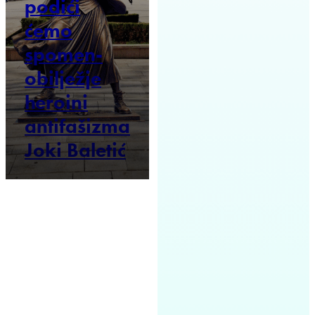
podići
ćemo
spomen-
obilježje
heroini
antifašizma
Joki Baletić