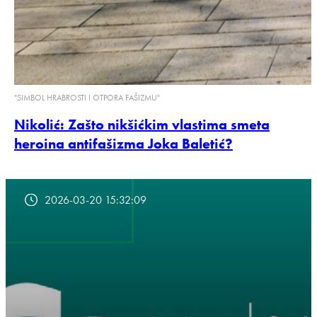
"SIMBOL HRABROSTI I OTPORA FAŠIZMU"
Nikolić: Zašto nikšićkim vlastima smeta
heroina antifašizma Joka Baletić?
2026-03-20 15:32:09