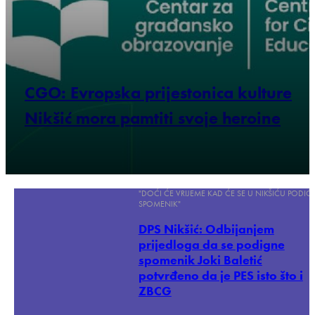
CGO: Evropska prijestonica kulture
Nikšić mora pamtiti svoje heroine
"DOĆI ĆE VRIJEME KAD ĆE SE U NIKŠIĆU PODIĆI
SPOMENIK"
DPS Nikšić: Odbijanjem
prijedloga da se podigne
spomenik Joki Baletić
potvrđeno da je PES isto što i
ZBCG