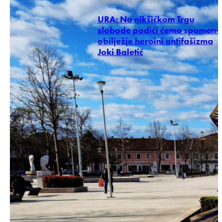
"IDEJNO RJEŠENJE ČEKA"
URA: Na nikšićkom Trgu
slobode podići ćemo spomen-
obilježje heroini antifašizma
Joki Baletić