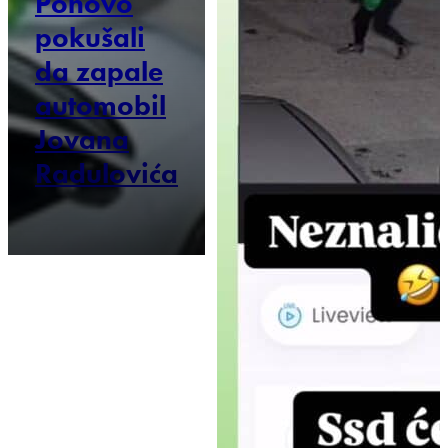
Ponovo
pokušali
da zapale
automobil
Jovana
Radulovića