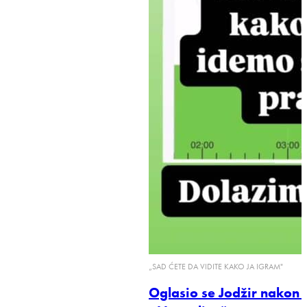
„SAD ĆETE DA VIDITE KAKO JA IGRAM"
Oglasio se Jodžir nakon 