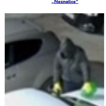
„Neznalice“