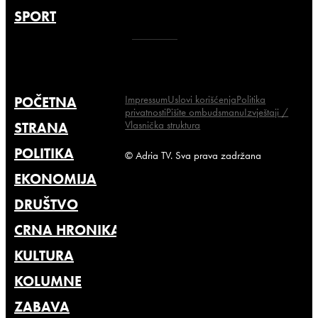
SPORT
Impressum
Uslovi korišćenja
Politika
POČETNA
privatnosti
Pišite ombudsmanu
Izvještaji /
Vlasnička struktura
STRANA
POLITIKA
© Adria TV. Sva prava zadržana
EKONOMIJA
DRUŠTVO
CRNA HRONIKA
KULTURA
KOLUMNE
ZABAVA