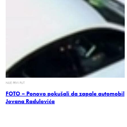
NIJE PRVI PUT
FOTO – Ponovo pokušali da zapale automobil
Jovana Radulovića