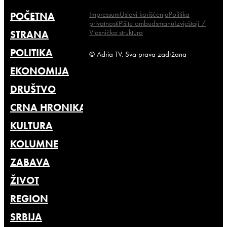
Impressum
Uslovi korišćenja
Politika
POČETNA
privatnosti
Pišite ombudsmanu
Izvještaji /
Vlasnička struktura
STRANA
POLITIKA
© Adria TV. Sva prava zadržana
EKONOMIJA
DRUŠTVO
CRNA HRONIKA
KULTURA
KOLUMNE
ZABAVA
ŽIVOT
REGION
SRBIJA