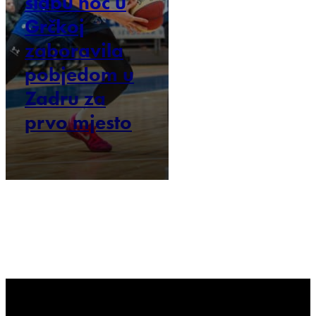
slabu noć u
Grčkoj
zaboravila
pobjedom u
Zadru za
prvo mjesto