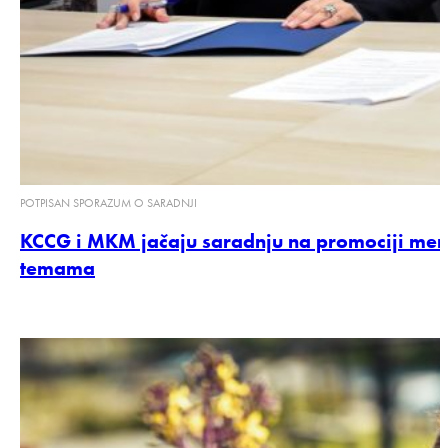
POTPISAN SPORAZUM O SARADNJI
KCCG i MKM jačaju saradnju na promociji ment
temama