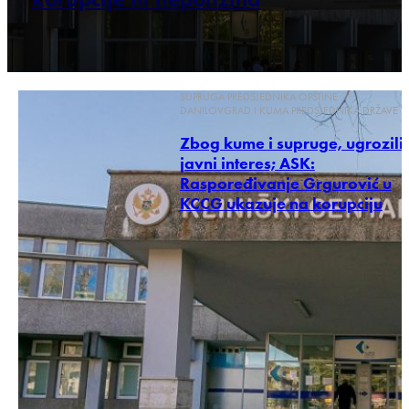
SUPRUGA PREDSJEDNIKA OPŠTINE
DANILOVGRAD I KUMA PREDSJEDNIKA DRŽAVE
Zbog kume i supruge, ugrozili
javni interes; ASK:
Raspoređivanje Grgurović u
KCCG ukazuje na korupciju