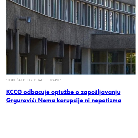
"POKUŠAJ DISKREDITACIJE UPRAVE"
KCCG odbacuje optužbe o zapošljavanju
Grgurović: Nema korupcije ni nepotizma