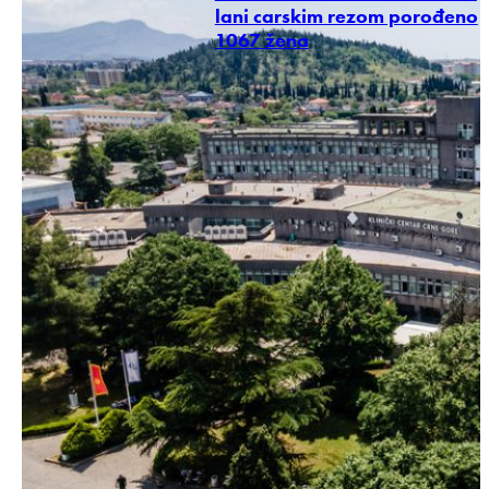
lani carskim rezom porođeno
1067 žena