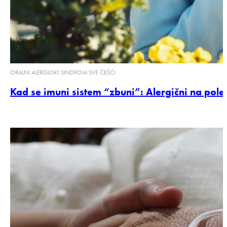
ORALNI ALERGIJSKI SINDROM SVE ČEŠĆI
Kad se imuni sistem “zbuni”: Alergični na pol