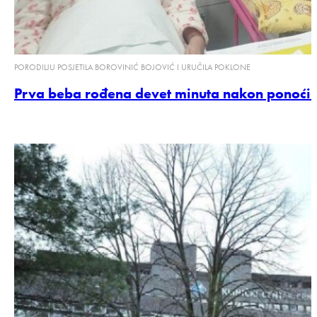
PORODILJU POSJETILA BOROVINIĆ BOJOVIĆ I URUČILA POKLONE
Prva beba rođena devet minuta nakon ponoći: 