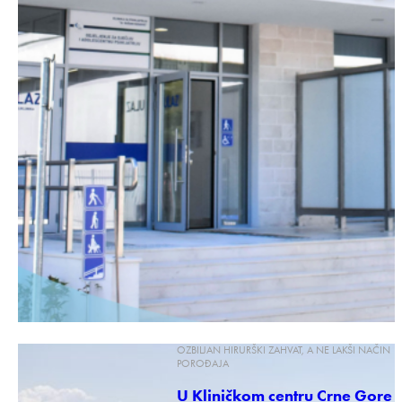
OZBILJAN HIRURŠKI ZAHVAT, A NE LAKŠI NAČIN
POROĐAJA
U Kliničkom centru Crne Gore