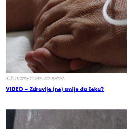
GUŽVE U ZDRAVSTVENIM USTANOVAMA
VIDEO – Zdravlje (ne) smije da čeka?