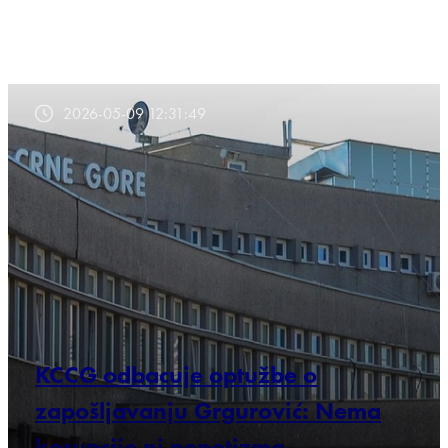
2026-05-09 12:31:49
KCCG odbacuje optužbe o
zapošljavanju Grgurović: Nema
korupcije ni nepotizma