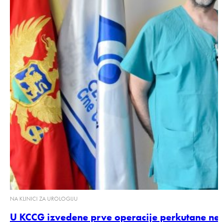
NA KLINICI ZA UROLOGIJU
U KCCG izvedene prve operacije perkutane nef