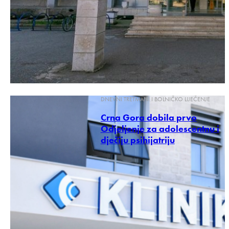
DNEVNI TRETMANI I BOLNIČKO LIJEČENJE
Crna Gora dobila prvo
Odjeljenje za adolescentnu i
dječiju psihijatriju