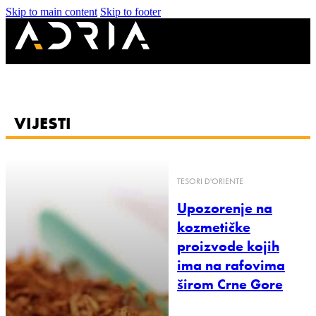
Skip to main content
Skip to footer
VIJESTI
08-02-2022 12:50
TESORI D'ORIENTE
Upozorenje na
kozmetičke
proizvode kojih
ima na rafovima
širom Crne Gore