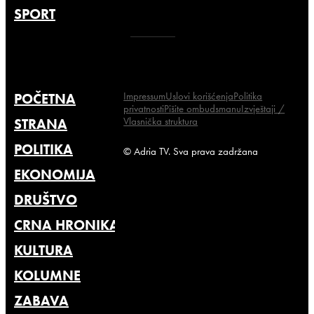
SPORT
Impressum
Uslovi korišćenja
Politika
POČETNA
privatnosti
Pišite ombudsmanu
Izvještaji /
Vlasnička struktura
STRANA
POLITIKA
© Adria TV. Sva prava zadržana
EKONOMIJA
DRUŠTVO
CRNA HRONIKA
KULTURA
KOLUMNE
ZABAVA