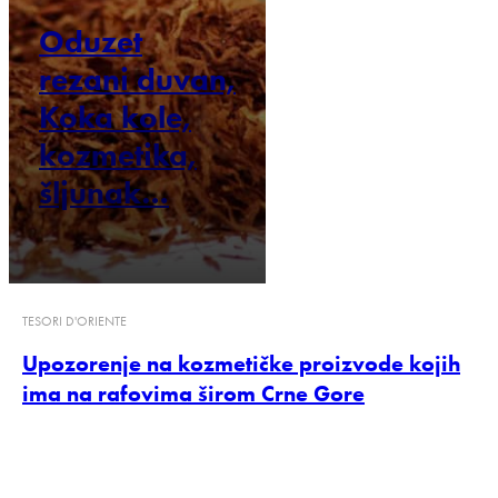
Oduzet
rezani duvan,
Koka kole,
kozmetika,
šljunak…
TESORI D'ORIENTE
Upozorenje na kozmetičke proizvode kojih
ima na rafovima širom Crne Gore