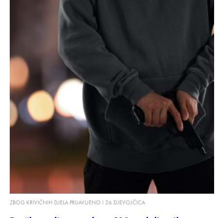
ZBOG KRIVIČNIH DJELA PRIJAVLJENO I 26 DJEVOJČICA