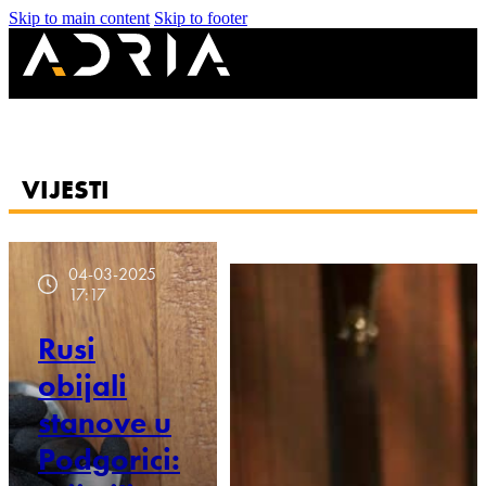
Skip to main content
Skip to footer
VIJESTI
04-03-2025
17:17
Rusi
obijali
stanove u
Podgorici: