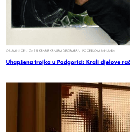
OSUMNJIČENI ZA TRI KRAĐE KRAJEM DECEMBRA I POČETKOM JANUARA
Uhapšena trojka u Podgorici: Krali djelove rač