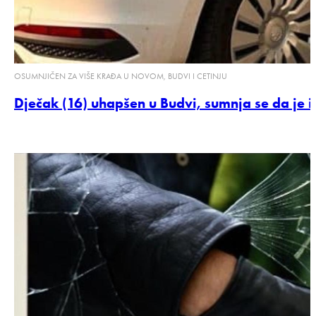
OSUMNJIČEN ZA VIŠE KRAĐA U NOVOM, BUDVI I CETINJU
Dječak (16) uhapšen u Budvi, sumnja se da je i