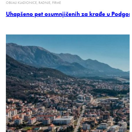
OBIJALI KLADIONICE, RADNJE, FIRME
Uhapšeno pet osumnjičenih za krađe u Podgoric