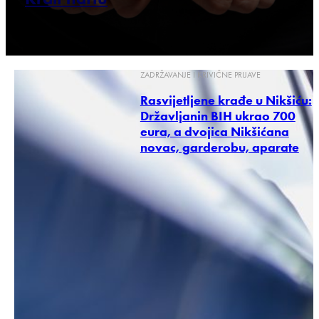
ZADRŽAVANJE I KRIVIČNE PRIJAVE
Rasvijetljene krađe u Nikšiću:
Državljanin BIH ukrao 700
eura, a dvojica Nikšićana
novac, garderobu, aparate