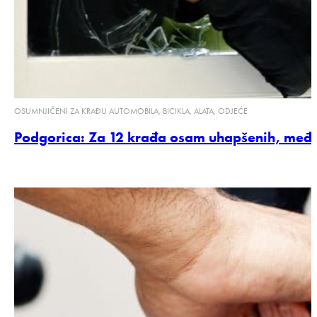
OSUMNJIČENI ZA KRAĐU AUTOMOBILA, BICIKLA, ALATA, ODJEĆE
Podgorica: Za 12 krađa osam uhapšenih, među n