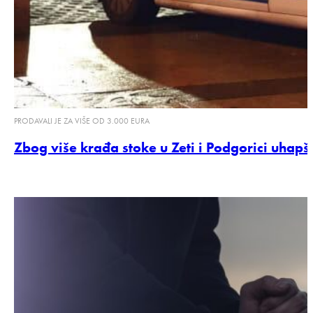
PRODAVALI JE ZA VIŠE OD 3.000 EURA
Zbog više krađa stoke u Zeti i Podgorici uhapš