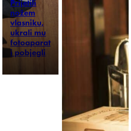
Prijetili
nožem
vlasniku,
ukrali mu
fotoaparat
i pobjegli