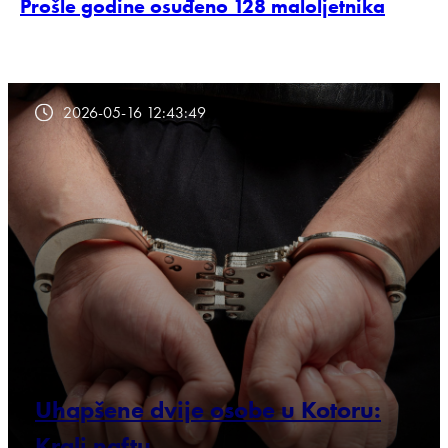
Prošle godine osuđeno 128 maloljetnika
2026-05-16 12:43:49
Uhapšene dvije osobe u Kotoru:
Krali naftu