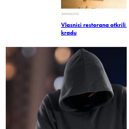
ZANIMLJIVO
Vlasnici restorana otkrili 
kradu