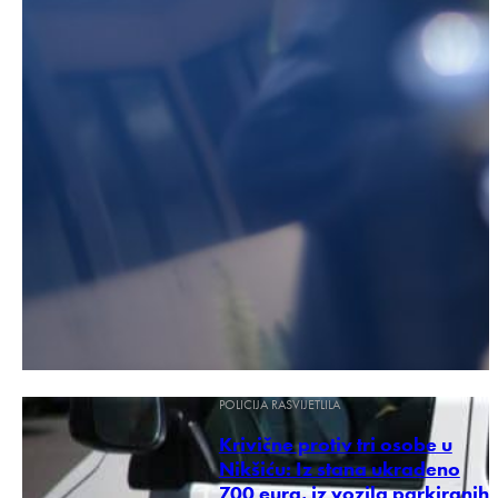
POLICIJA RASVIJETLILA
Krivične protiv tri osobe u
Nikšiću: Iz stana ukradeno
700 eura, iz vozila parkiranih