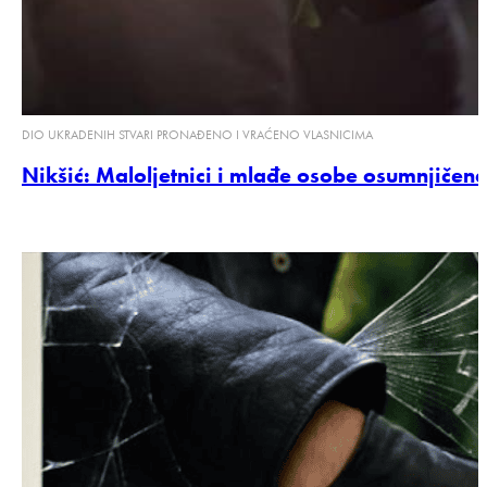
DIO UKRADENIH STVARI PRONAĐENO I VRAĆENO VLASNICIMA
Nikšić: Maloljetnici i mlađe osobe osumnjičen