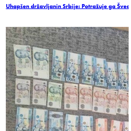
Uhapšen državljanin Srbije: Potražuje ga Šve