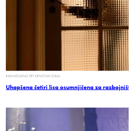
RASVIJETLJENO PET KRIVIČNIH DJELA
Uhapšena četiri lica osumnjičena za razbojništ