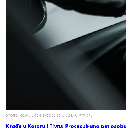
DVOJICA OSUMNJIČENIH VEĆ SU SE NALAZILA U PRITVORU
Krađe u Kotoru i Tivtu: Procesuirano pet osoba,