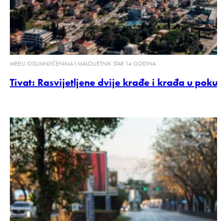
MEĐU OSUMNJIČENIMA I MALOLJETNIK STAR 14 GODINA
Tivat: Rasvijetljene dvije krađe i krađa u poku