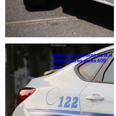
POVRATNIK
Budvanin osumnjičen da je iz
marketa ukrao preko 600
eura