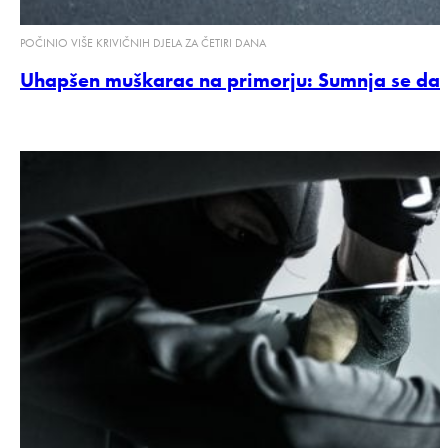
POČINIO VIŠE KRIVIČNIH DJELA ZA ČETIRI DANA
Uhapšen muškarac na primorju: Sumnja se da j