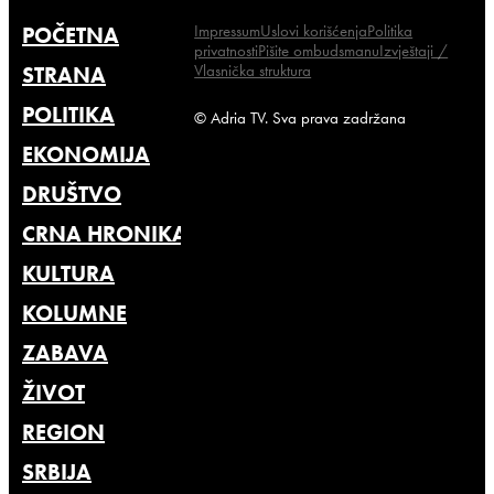
Impressum
Uslovi korišćenja
Politika
POČETNA
privatnosti
Pišite ombudsmanu
Izvještaji /
Vlasnička struktura
STRANA
POLITIKA
© Adria TV. Sva prava zadržana
EKONOMIJA
DRUŠTVO
CRNA HRONIKA
KULTURA
KOLUMNE
ZABAVA
ŽIVOT
REGION
SRBIJA