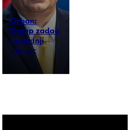
Orban:
Tramp zadao
poslednji
udarac