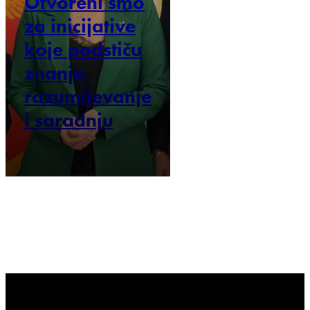
Otvoreni smo
za inicijative
koje podstiču
znanje,
razumijevanje
i saradnju