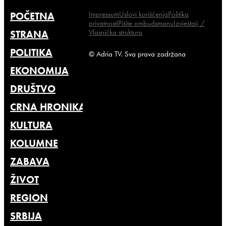
Impressum
Uslovi korišćenja
Politika
POČETNA
privatnosti
Pišite ombudsmanu
Izvještaji /
Vlasnička struktura
STRANA
POLITIKA
© Adria TV. Sva prava zadržana
EKONOMIJA
DRUŠTVO
CRNA HRONIKA
KULTURA
KOLUMNE
ZABAVA
ŽIVOT
REGION
SRBIJA