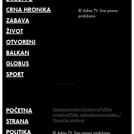
CRNA HRONIKA
© Adria TV. Sva prava
pridržana
ZABAVA
ŽIVOT
OTVORENI
BALKAN
GLOBUS
SPORT
Impressum
Uslovi korišćenja
Politika
POČETNA
privatnosti
Pišite ombudsmanu
Izvještaji /
Vlasnička struktura
STRANA
POLITIKA
© Adria TV. Sva prava zadržana