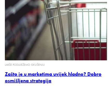
LAKŠE PODLIJEŽEMO ISKUŠENJU
Zašto je u marketima uvijek hladno? Dobro
osmišljena strategija