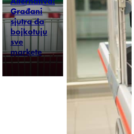
Alternativa:
Građani
sjutra da
bojkotuju
sve
markete