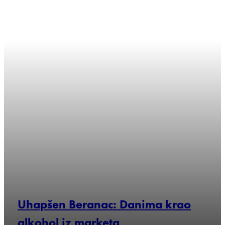
2025-04-08 08:15:19
Uhapšen Beranac: Danima krao
alkohol iz marketa