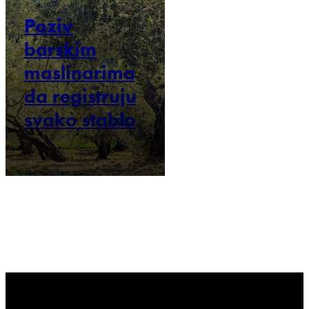
Poziv
barskim
maslinarima
da registruju
svako stablo