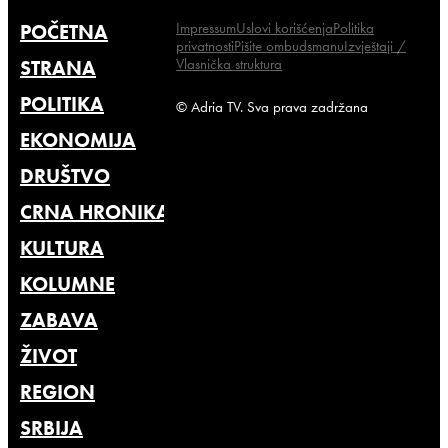
Impressum
Uslovi korišćenja
Politika
POČETNA
privatnosti
Pišite ombudsmanu
Izvještaji /
Vlasnička struktura
STRANA
POLITIKA
© Adria TV. Sva prava zadržana
EKONOMIJA
DRUŠTVO
CRNA HRONIKA
KULTURA
KOLUMNE
ZABAVA
ŽIVOT
REGION
SRBIJA