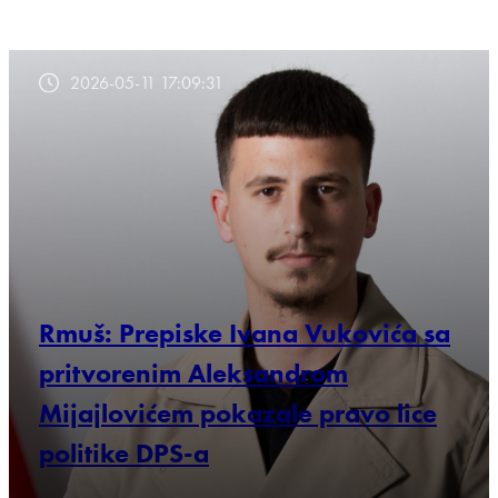
2026-05-11 17:09:31
Rmuš: Prepiske Ivana Vukovića sa
pritvorenim Aleksandrom
Mijajlovićem pokazale pravo lice
politike DPS-a