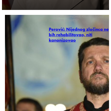
“MITROPOLIT AMFILOHIJE PODIGAO UGLED
CRNE GORE U SVIJETU”
Perović: Nijednog zločinca ne
bih rehabilitovao, niti
kanonizovao