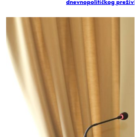
dnevnopolitičkog preživl