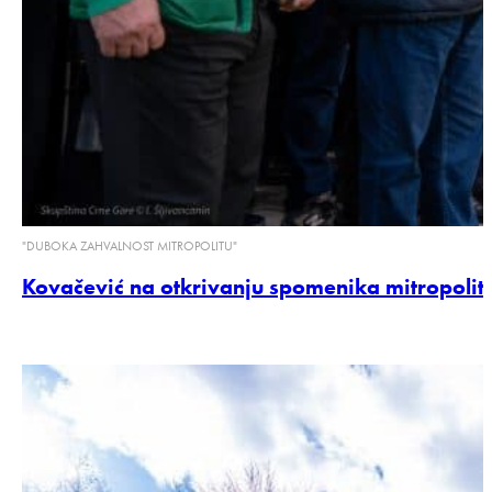
"DUBOKA ZAHVALNOST MITROPOLITU"
Kovačević na otkrivanju spomenika mitropolitu A