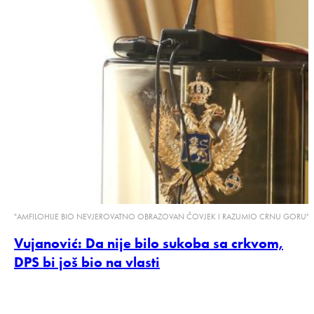
"AMFILOHIJE BIO NEVJEROVATNO OBRAZOVAN ČOVJEK I RAZUMIO CRNU GORU"
Vujanović: Da nije bilo sukoba sa crkvom,
DPS bi još bio na vlasti