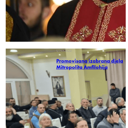
U NIKŠIĆU
Promovisana izabrana djela
Mitropolita Amfilohija