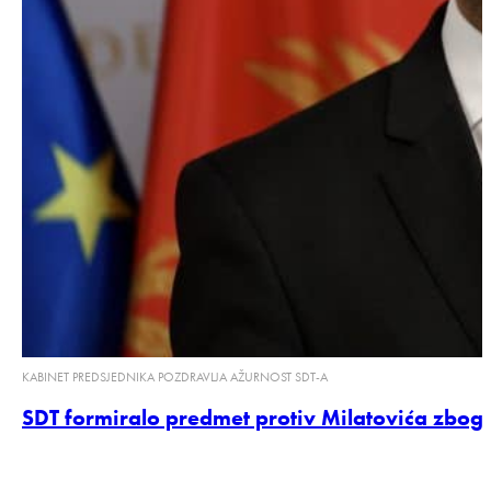
KABINET PREDSJEDNIKA POZDRAVLJA AŽURNOST SDT-A
SDT formiralo predmet protiv Milatovića zbog 