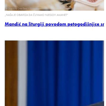
„NAŠA JE OBAVEZA DA ČUVAMO NJEGOV AMANET“
Mandić na liturgiji povodom petogodišnjice smr