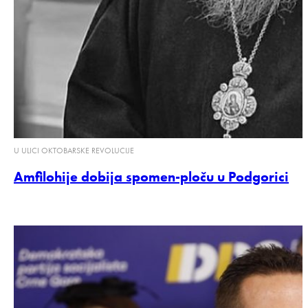
U ULICI OKTOBARSKE REVOLUCIJE
Amfilohije dobija spomen-ploču u Podgorici