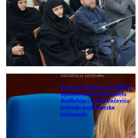
INICIJATIVA 24. NOVEMBRA
Borovinić Bojović za ADRIU:
Spomen-ploča mitropolitu
Amfilohiju i Halitu Đečeviću
potvrda međuvjerske
tolerancije