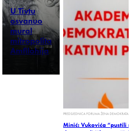
U Tivtu
osvanuo
mural
mitropolita
Amfilohija
PREDSJEDNICA FORUMA ŽENA DEMOKRATA
Minić: Vukovića “pustili 