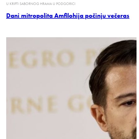
U KRIPTI SABORNOG HRAMA U PODGORICI
Dani mitropolita Amfilohija počinju večeras