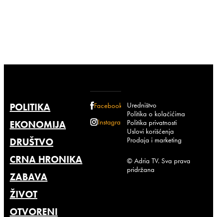
Uredništvo
POLITIKA
Facebook
Politika o kolačićima
Instagram
Politika privatnosti
EKONOMIJA
Uslovi korišćenja
Prodaja i marketing
DRUŠTVO
CRNA HRONIKA
© Adria TV. Sva prava
pridržana
ZABAVA
ŽIVOT
OTVORENI