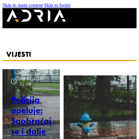
Skip to main content
Skip to footer
VIJESTI
08-01-2026
12:09
Policija
apeluje:
Saobraćaj
se i dalje