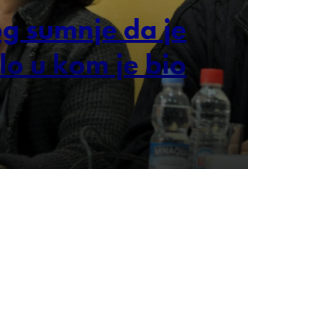
g sumnje da je
lo u kom je bio