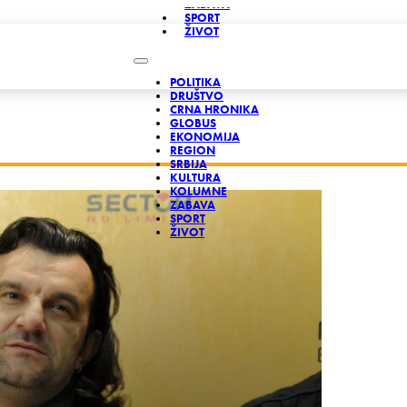
ZABAVA
SPORT
ŽIVOT
POLITIKA
DRUŠTVO
CRNA HRONIKA
GLOBUS
EKONOMIJA
REGION
SRBIJA
KULTURA
KOLUMNE
ZABAVA
SPORT
ŽIVOT