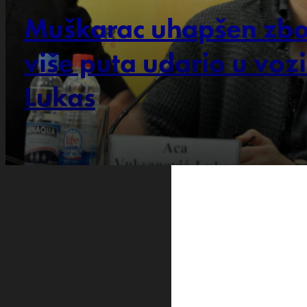
Muškarac uhapšen zbo
više puta udario u vozi
Lukas