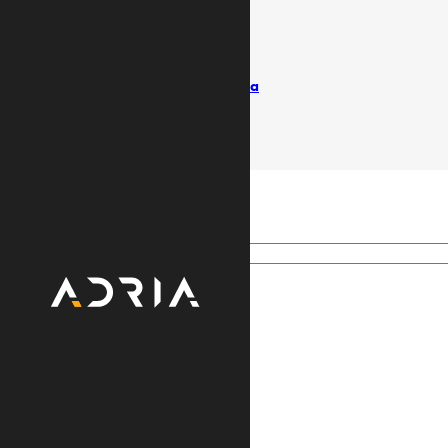
Uslovi koriščenja
Politika privatnosti
Pišite ombudsmanu
Izvještaji / Vlasnička struktura
© Adria TV. Sva prava pridržana
Search