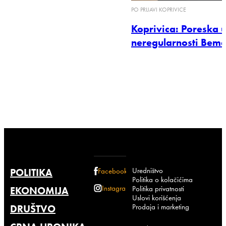
PO PRIJAVI KOPRIVICE
Koprivica: Poreska 
neregularnosti Bem
Uredništvo
POLITIKA
Facebook
Politika o kolačićima
Instagram
Politika privatnosti
EKONOMIJA
Uslovi korišćenja
Prodaja i marketing
DRUŠTVO