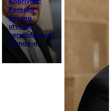
Koprivica:
Poreska
uprava
utvrdila
neregularnosti
Bemax-a