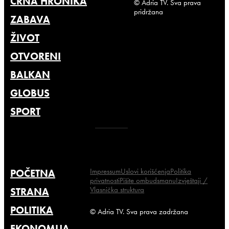
CRNA HRONIKA
© Adria TV. Sva prava
pridržana
ZABAVA
ŽIVOT
OTVORENI
BALKAN
GLOBUS
SPORT
Impressum
Uslovi korišćenja
Politika
POČETNA
privatnosti
Pišite ombudsmanu
Izvještaji /
Vlasnička struktura
STRANA
POLITIKA
© Adria TV. Sva prava zadržana
EKONOMIJA