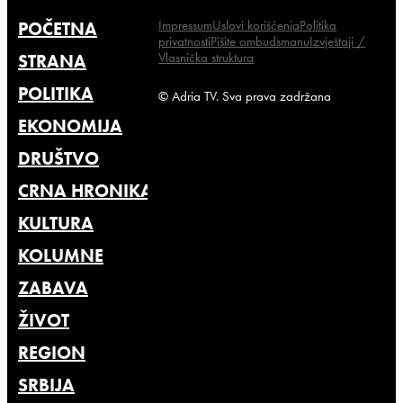
Impressum
Uslovi korišćenja
Politika
POČETNA
privatnosti
Pišite ombudsmanu
Izvještaji /
Vlasnička struktura
STRANA
POLITIKA
© Adria TV. Sva prava zadržana
EKONOMIJA
DRUŠTVO
CRNA HRONIKA
KULTURA
KOLUMNE
ZABAVA
ŽIVOT
REGION
SRBIJA