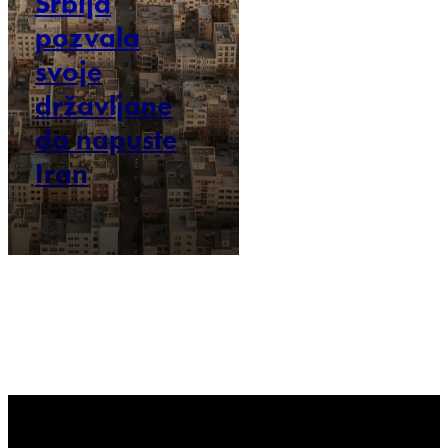
Srbija
pozvala
svoje
državljane
da napuste
Iran