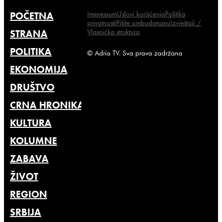
Impressum
Uslovi korišćenja
Politika
POČETNA
privatnosti
Pišite ombudsmanu
Izvještaji /
Vlasnička struktura
STRANA
POLITIKA
© Adria TV. Sva prava zadržana
EKONOMIJA
DRUŠTVO
CRNA HRONIKA
KULTURA
KOLUMNE
ZABAVA
ŽIVOT
REGION
SRBIJA