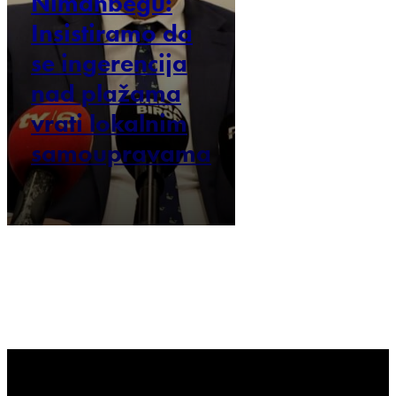
Nimanbegu:
Insistiramo da
se ingerencija
nad plažama
vrati lokalnim
samoupravama