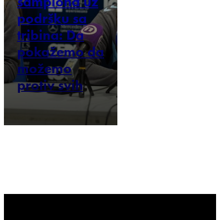
šampiona uz
podršku sa
tribina: Da
pokažemo da
možemo
protiv svih