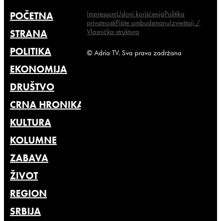
Impressum
Uslovi korišćenja
Politika
POČETNA
privatnosti
Pišite ombudsmanu
Izvještaji /
Vlasnička struktura
STRANA
POLITIKA
© Adria TV. Sva prava zadržana
EKONOMIJA
DRUŠTVO
CRNA HRONIKA
KULTURA
KOLUMNE
ZABAVA
ŽIVOT
REGION
SRBIJA