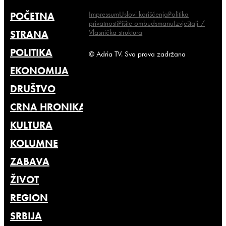
Impressum
Uslovi korišćenja
Politika
POČETNA
privatnosti
Pišite ombudsmanu
Izvještaji /
Vlasnička struktura
STRANA
POLITIKA
© Adria TV. Sva prava zadržana
EKONOMIJA
DRUŠTVO
CRNA HRONIKA
KULTURA
KOLUMNE
ZABAVA
ŽIVOT
REGION
SRBIJA