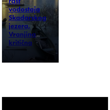
rast
vodostaja
Skadarskog
jezera,
Vranjina
kritična