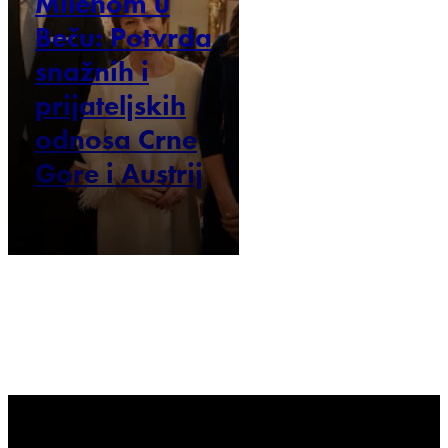
Milenom u
Beču: Potvrda
snažnih i
prijateljskih
odnosa Crne
Gore i Austrij