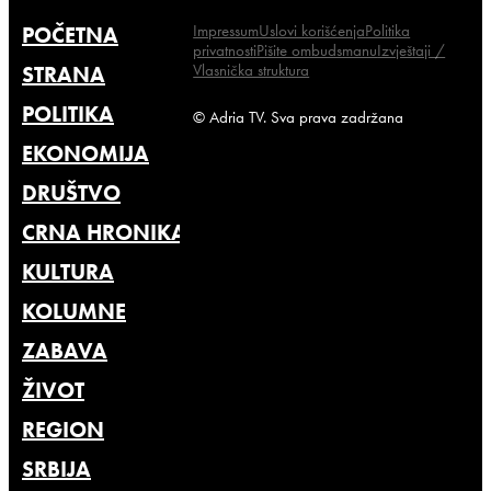
Impressum
Uslovi korišćenja
Politika
POČETNA
privatnosti
Pišite ombudsmanu
Izvještaji /
Vlasnička struktura
STRANA
POLITIKA
© Adria TV. Sva prava zadržana
EKONOMIJA
DRUŠTVO
CRNA HRONIKA
KULTURA
KOLUMNE
ZABAVA
ŽIVOT
REGION
SRBIJA