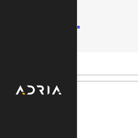
Uslovi koriščenja
Politika privatnosti
Pišite ombudsmanu
Izvještaji / Vlasnička struktura
© Adria TV. Sva prava pridržana
Search