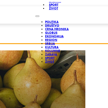
ZABAVA
SPORT
ŽIVOT
POLITIKA
DRUŠTVO
CRNA HRONIKA
GLOBUS
EKONOMIJA
REGION
SRBIJA
KULTURA
KOLUMNE
ZABAVA
SPORT
ŽIVOT