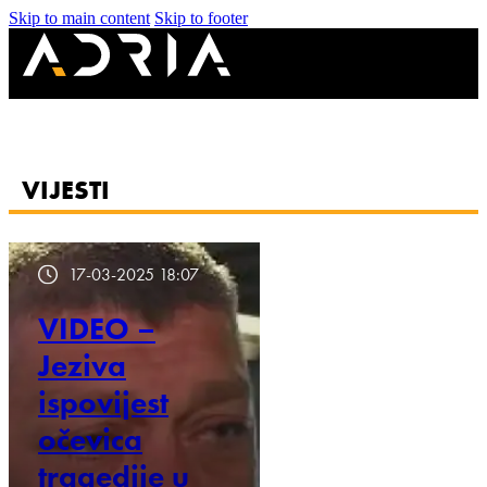
Skip to main content
Skip to footer
VIJESTI
17-03-2025 18:07
VIDEO –
Jeziva
ispovijest
očevica
tragedije u