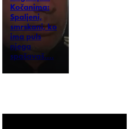
Kočanima:
Spaljeni,
smrskani, ko
ima puls
njega
spašavaš….