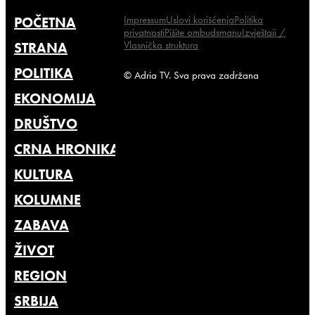
Impressum
Uslovi korišćenja
Politika
POČETNA
privatnosti
Pišite ombudsmanu
Izvještaji /
Vlasnička struktura
STRANA
POLITIKA
© Adria TV. Sva prava zadržana
EKONOMIJA
DRUŠTVO
CRNA HRONIKA
KULTURA
KOLUMNE
ZABAVA
ŽIVOT
REGION
SRBIJA