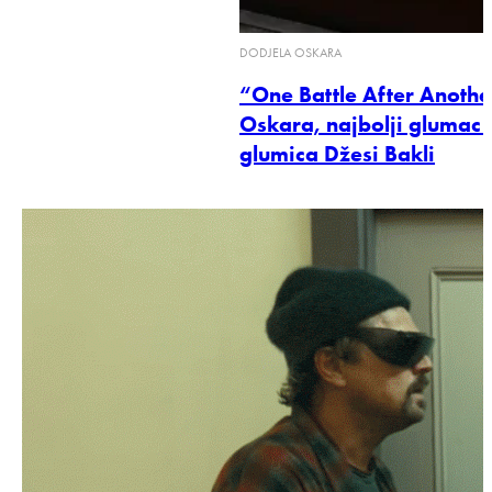
DODJELA OSKARA
“One Battle After Anothe
Oskara, najbolji glumac 
glumica Džesi Bakli