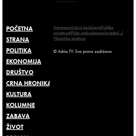
Impressum
Uslovi korišćenja
Politika
POČETNA
privatnosti
Pišite ombudsmanu
Izvještaji /
Vlasnička struktura
STRANA
POLITIKA
© Adria TV. Sva prava zadržana
EKONOMIJA
DRUŠTVO
CRNA HRONIKA
KULTURA
KOLUMNE
ZABAVA
ŽIVOT