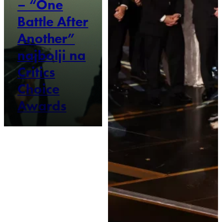
– “One
Battle After
Another”
najbolji na
Critics
Choice
Awards