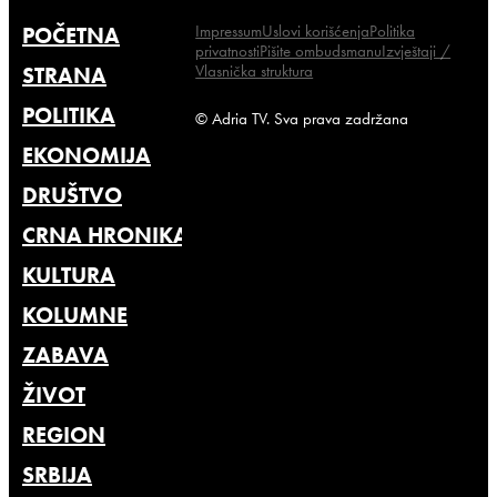
Impressum
Uslovi korišćenja
Politika
POČETNA
privatnosti
Pišite ombudsmanu
Izvještaji /
Vlasnička struktura
STRANA
POLITIKA
© Adria TV. Sva prava zadržana
EKONOMIJA
DRUŠTVO
CRNA HRONIKA
KULTURA
KOLUMNE
ZABAVA
ŽIVOT
REGION
SRBIJA