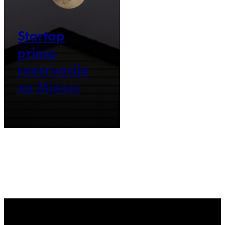
Startap
prima
rezervacije
za Mjesec