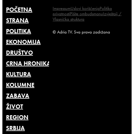
Impressum
Uslovi korišćenja
Politika
POČETNA
privatnosti
Pišite ombudsmanu
Izvještaji /
Vlasnička struktura
STRANA
POLITIKA
© Adria TV. Sva prava zadržana
EKONOMIJA
DRUŠTVO
CRNA HRONIKA
KULTURA
KOLUMNE
ZABAVA
ŽIVOT
REGION
SRBIJA