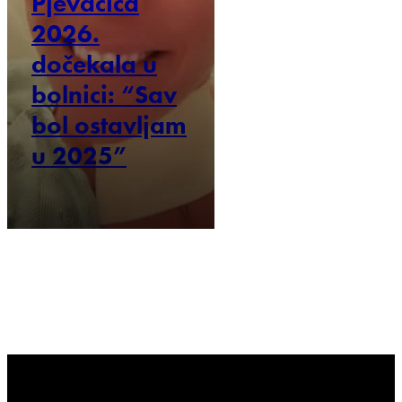
Pjevačica
2026.
dočekala u
bolnici: “Sav
bol ostavljam
u 2025”