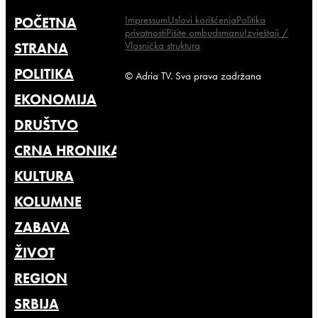
Impressum
Uslovi korišćenja
Politika
POČETNA
privatnosti
Pišite ombudsmanu
Izvještaji /
Vlasnička struktura
STRANA
POLITIKA
© Adria TV. Sva prava zadržana
EKONOMIJA
DRUŠTVO
CRNA HRONIKA
KULTURA
KOLUMNE
ZABAVA
ŽIVOT
REGION
SRBIJA