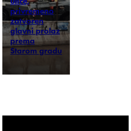
ulice,
privremeno
zatvoren
glavni prolaz
prema
Starom gradu