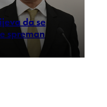
Kijeva da se
je spreman