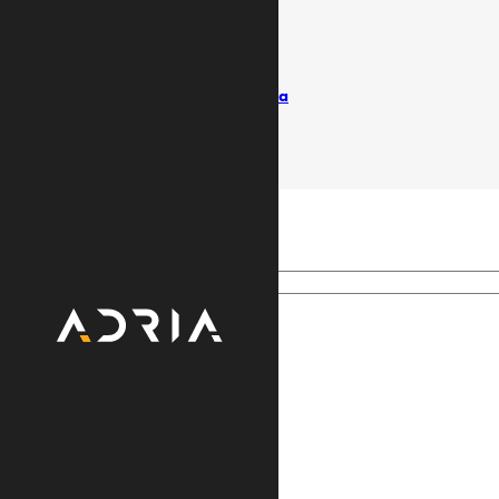
Uslovi koriščenja
Politika privatnosti
Pišite ombudsmanu
Izvještaji / Vlasnička struktura
© Adria TV. Sva prava pridržana
Search