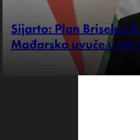
Sijarto: Plan Brisela i 
Mađarska uvuče u rat 