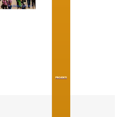
PROJEKTI