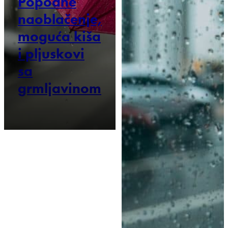
Popodne
naoblačenje,
moguća kiša
i pljuskovi
sa
grmljavinom