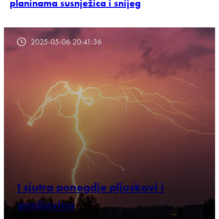
planinama susnježica i snijeg
2025-05-06 20:41:36
I sjutra ponegdje pljuskovi i
grmljavina