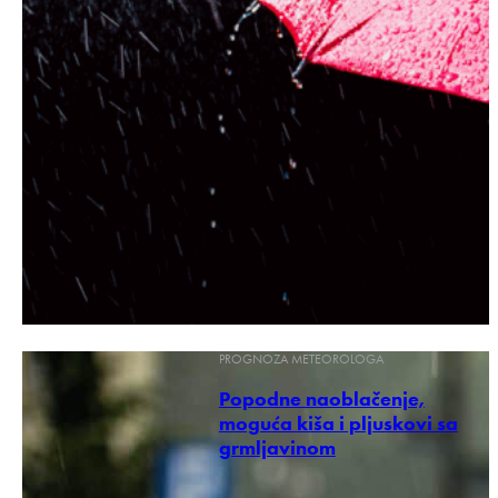
PROGNOZA METEOROLOGA
Popodne naoblačenje,
moguća kiša i pljuskovi sa
grmljavinom