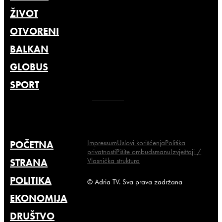
ŽIVOT
OTVORENI
BALKAN
GLOBUS
SPORT
Impressum
Uslovi korišćenja
Politika
POČETNA
privatnosti
Pišite ombudsmanu
Izvještaji /
Vlasnička struktura
STRANA
POLITIKA
© Adria TV. Sva prava zadržana
EKONOMIJA
DRUŠTVO