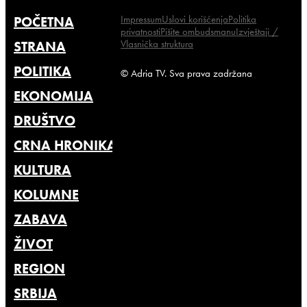
Impressum
Uslovi korišćenja
Politika
POČETNA
privatnosti
Pišite ombudsmanu
Izvještaji /
Vlasnička struktura
STRANA
POLITIKA
© Adria TV. Sva prava zadržana
EKONOMIJA
DRUŠTVO
CRNA HRONIKA
KULTURA
KOLUMNE
ZABAVA
ŽIVOT
REGION
SRBIJA