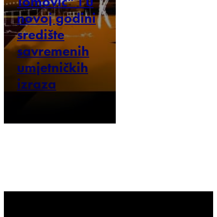
Tomović” i u
novoj godini
središte
savremenih
umjetničkih
izraza